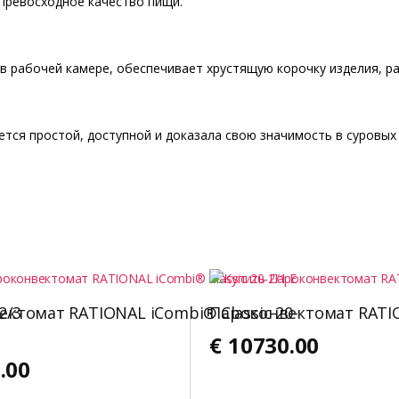
превосходное качество пищи.
в рабочей камере, обеспечивает хрустящую корочку изделия, р
тся простой, доступной и доказала свою значимость в суровых 
2/3
ктомат RATIONAL iCombi® Classic 20-
Пароконвектомат RATIO
€
10730.00
.00