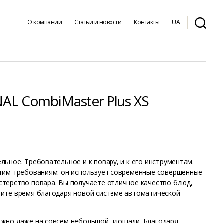
О компании
Статьи и новости
Контакты
UA
AL CombiMaster Plus XS
ьное. Требовательное и к повару, и к его инструментам.
этим требованиям: он использует современные совершенные
стерство повара. Вы получаете отличное качество блюд,
мите время благодаря новой системе автоматической
ожно даже на совсем небольшой площади. Благодаря