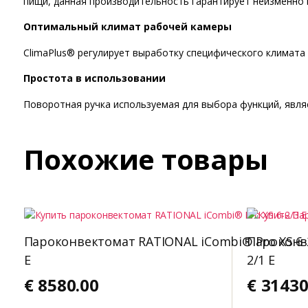
пищи, данная производительность гарантирует неизменно 
Оптимальный климат рабочей камеры
ClimaPlus® регулирует выработку специфического климата 
Простота в использовании
Поворотная ручка используемая для выбора функций, являе
Похожие товары
Пароконвектомат RATIONAL iCombi® Pro XS 6-
Пароконве
E
2/1 E
€
8580.00
€
31430