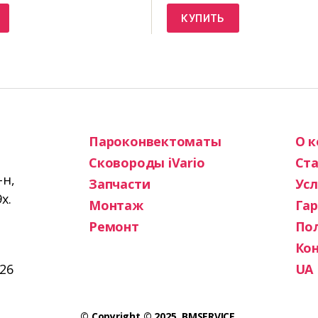
КУПИТЬ
Пароконвектоматы
О 
Сковороды iVario
Ста
-н,
Запчасти
Усл
х.
Монтаж
Га
Ремонт
По
Ко
26
UA
© Copyright © 2025. BMSERVICE.