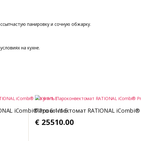
ассыпчастую панировку и сочную обжарку.
условиях на кухне.
NAL iCombi® Pro 6-1/1 E
Пароконвектомат RATIONAL iCombi® P
€
25510.00