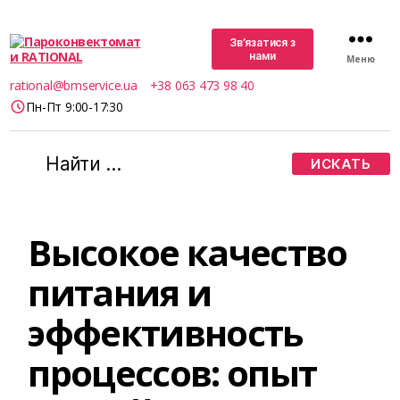
Зв’язатися з
нами
Меню
Пароконвектомати
rational@bmservice.ua
+38 063 473 98 40
RATIONAL
Пн-Пт 9:00-17:30
Поиск:
Высокое качество
питания и
эффективность
процессов: опыт