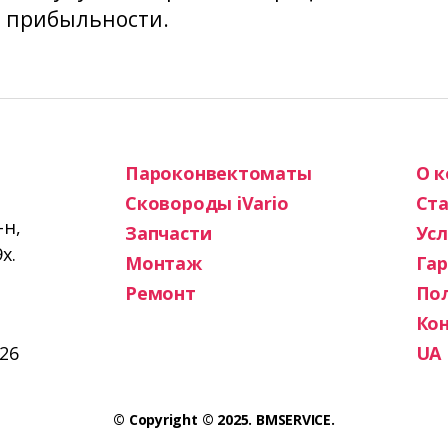
ь прибыльности.
Пароконвектоматы
О 
Сковороды iVario
Ста
-н,
Запчасти
Усл
х.
Монтаж
Га
Ремонт
По
Ко
26
UA
© Copyright © 2025. BMSERVICE.