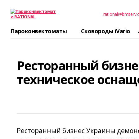
rational@bmservi
Пароконвектомати
RATIONAL
Пароконвектоматы
Сковороды iVario
Ресторанный бизне
техническое оснащ
Ресторанный бизнес Украины демонс