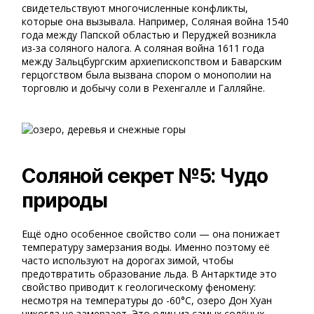
свидетельствуют многочисленные конфликты,
которые она вызывала. Например, Соляная война 1540
года между Папской областью и Перуджей возникла
из-за соляного налога. А соляная война 1611 года
между Зальцбургским архиепископством и Баварским
герцогством была вызвана спором о монополии на
торговлю и добычу соли в Рехенгалле и Галляйне.
Соляной секрет №5: Чудо
природы
Ещё одно особенное свойство соли — она понижает
температуру замерзания воды. Именно поэтому её
часто используют на дорогах зимой, чтобы
предотвратить образование льда. В Антарктиде это
свойство приводит к геологическому феномену:
несмотря на температуры до -60°C, озеро Дон Хуан
никогда не замерзает. Это один из самых солёных