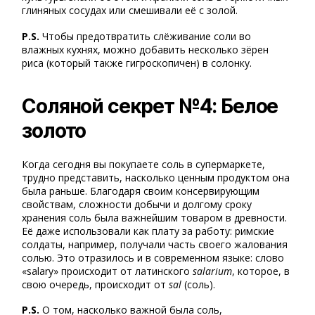
глиняных сосудах или смешивали её с золой.
P.S.
Чтобы предотвратить слёживание соли во
влажных кухнях, можно добавить несколько зёрен
риса (который также гигроскопичен) в солонку.
Соляной секрет №4: Белое
золото
Когда сегодня вы покупаете соль в супермаркете,
трудно представить, насколько ценным продуктом она
была раньше. Благодаря своим консервирующим
свойствам, сложности добычи и долгому сроку
хранения соль была важнейшим товаром в древности.
Её даже использовали как плату за работу: римские
солдаты, например, получали часть своего жалования
солью. Это отразилось и в современном языке: слово
«salary» происходит от латинского
salarium
, которое, в
свою очередь, происходит от
sal
(соль).
P.S.
О том, насколько важной была соль,