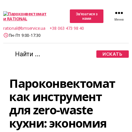
Зв’язатися з
нами
Меню
Пароконвектомати
rational@bmservice.ua
+38 063 473 98 40
RATIONAL
Пн-Пт 9:00-17:30
Поиск:
Пароконвектомат
как инструмент
для zero-waste
кухни: экономия